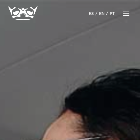
ES
EN
PT