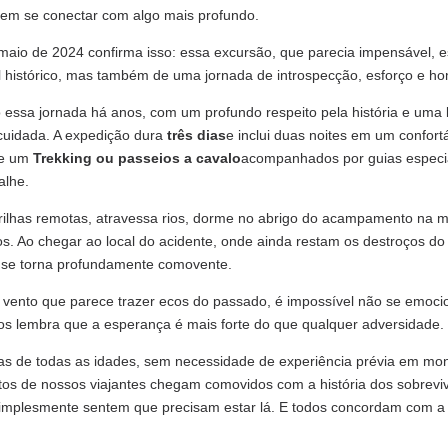
em se conectar com algo mais profundo.
 maio de 2024 confirma isso: essa excursão, que parecia impensável, 
cal histórico, mas também de uma jornada de introspecção, esforço e 
ssa jornada há anos, com um profundo respeito pela história e uma l
cuidada. A expedição dura
três dias
e inclui duas noites em um confort
de um
Trekking ou passeios a cavalo
acompanhados por guias especi
alhe.
rilhas remotas, atravessa rios, dorme no abrigo do acampamento na m
s. Ao chegar ao local do acidente, onde ainda restam os destroços 
ia se torna profundamente comovente.
 vento que parece trazer ecos do passado, é impossível não se emoci
nos lembra que a esperança é mais forte do que qualquer adversidade.
oas de todas as idades, sem necessidade de experiência prévia em mo
uitos de nossos viajantes chegam comovidos com a história dos sobrev
 simplesmente sentem que precisam estar lá. E todos concordam com 