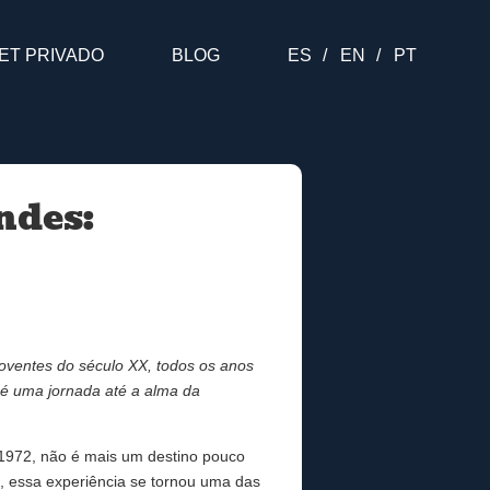
ET PRIVADO
BLOG
ES
EN
PT
ndes:
oventes do século XX, todos os anos
é uma jornada até a alma da
m 1972, não é mais um destino pouco
, essa experiência se tornou uma das