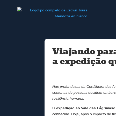
Viajando para
a expedição q
Nas profundezas da Cordilheira dos A
centenas de pessoas decidem embarcar
resiliência humana.
O
expedição ao Vale das Lágrimas
o
conhecido. Hoje, após o impacto de f