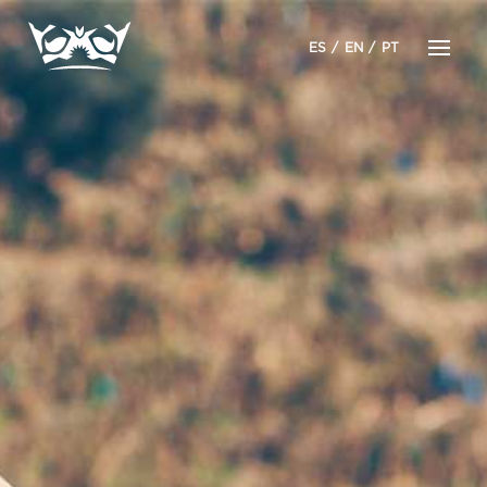
ES
EN
PT